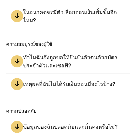
การถอนเงินอาจใช้เวลาสูงสุดถึง 48 ชั่วโมงนับจากเวลาที่คุณ
ในอนาคตจะมีตัวเลือกถอนเงินเพิ่มขึ้นอีก
เริ่มดำเนินการ
ไหม?
ไทย
🇹🇭
ใช่ เรามักมองหาวิธีมอบตัวเลือกเพิ่มเติมให้ผู้ใช้อยู่เสมอ
ความสมบูรณ์ของผู้ใช้
ทำไมฉันจึงถูกขอให้ยืนยันตัวตนด้วยบัตร
ประจำตัวและเซลฟี่?
แม้ว่าเหตุการณ์นี้จะเกิดขึ้นไม่บ่อยนัก แต่หากคุณถูกขอให้ยืนยัน
ตัวตนด้วยบัตรประจำตัวพร้อมเซลฟี่ นั่นเป็นเพราะมีการทำ
เหตุผลที่ฉันไม่ได้รับเงินถอนมีอะไรบ้าง?
กิจกรรมที่น่าสงสัยในบัญชีของคุณ หรือมีนักวิจัยของเรา
รายงานแบบสำรวจของคุณรายการใดรายการหนึ่ง
สิ่งต่อไปนี้จะทำให้คำขอถอนเงินของคุณเป็นโมฆะ:

ความปลอดภัย
- การใช้ VPN หรือ Proxy

- การตอบคำถามไม่ตรงตามความจริง

ข้อมูลของฉันปลอดภัยและมั่นคงหรือไม่?
- การใช้ภาษาที่ไม่ชัดเจนในการตอบแบบสอบถาม
