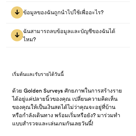
ใช่ ข้อมูลของคุณถูกจัดเก็บแบบเข้ารหัสบนเซิร์ฟเวอร์ของเรา
ข้อมูลของฉันถูกนำไปใช้เพื่ออะไร?
- ไม่ผ่านคำถามตรวจสอบคุณภาพระหว่างการใช้งาน Golden 
Surveys 

ข้อมูลของคุณจะถูกใช้เพื่อระบุแบบสำรวจที่เหมาะกับคุณที่สุด
ฉันสามารถลบข้อมูลและบัญชีของฉันได้
เหตุผลคือ เมื่อแบบสำรวจถูกผู้วิจัยปฏิเสธ เราจะไม่ได้รับเงิน
เท่านั้น.
สำหรับนำมาจ่ายให้คุณในฐานะผู้ใช้

ไหม?
ได้ ไปที่ส่วนการตั้งค่าในแอป แล้วคุณจะพบตัวเลือกสำหรับลบ
บัญชี เพียงแตะที่ตัวเลือกนั้นและทำตามคำแนะนำ
เริ่มต้นและรับรายได้วันนี้
ด้วย Golden Surveys ศักยภาพในการสร้างราย
ได้อยู่แค่ปลายนิ้วของคุณ เปลี่ยนความคิดเห็น
ของคุณให้เป็นเงินสดได้ไม่ว่าคุณจะอยู่ที่บ้าน
หรือกำลังเดินทาง พร้อมเริ่มหรือยัง? มาร่วมทำ
แบบสำรวจและเล่นเกมกันเลยวันนี้!